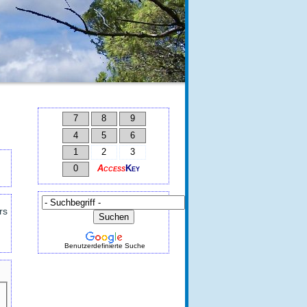
7
8
9
4
5
6
1
2
3
0
Access
Key
rs
Benutzerdefinierte Suche