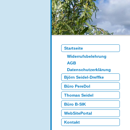
Startseite
Widerrufsbelehrung
AGB
Datenschutzerklärung
Björn Seidel-Dreffke
Büro PereDol
Thomas Seidel
Büro B-SIK
WebSitePortal
Kontakt